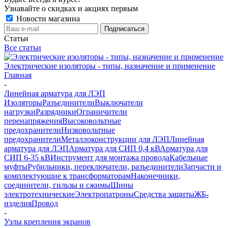
Узнавайте о скидках и акциях первым
Новости магазина
Статьи
Все статьи
Электрические изоляторы - типы, назначение и применение
Главная
-
Линейная арматура для ЛЭП
Изоляторы
Разъединители
Выключатели
нагрузки
Разрядники
Ограничители
перенапряжения
Высоковольтные
предохранители
Низковольтные
предохранители
Металлоконструкции для ЛЭП
Линейная
арматура для ЛЭП
Арматура для СИП 0,4 кВ
Арматура для
СИП 6-35 кВ
Инструмент для монтажа провода
Кабельные
муфты
Рубильники, переключатели, разъединители
Запчасти и
комплектующие к трансформаторам
Наконечники,
соединители, гильзы и сжимы
Шины
электротехнические
Электропатроны
Средства защиты
ЖБ-
изделия
Провод
-
Узлы крепления экранов