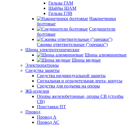
Гильзы ГАМ
Шайбы ШАМ
Гильзы ГЛВ
Наконечники
болтовые
Соединители
болтовые
Сжимы ответвительные ("орешки")
Шины электротехнические
Шины алюминиевые
Шины медные
Электропатроны
Средства защиты
Средства индивидуальной защиты
Сигнальная и оградительная лента, конусы
Средства для подъема на опоры
ЖБ-изделия
Опоры железобетонные, опоры СВ (столбы
СВ)
Приставки ПТ
Провод
Провод А
Провод АС