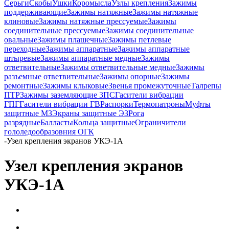
Серьги
Скобы
Ушки
Коромысла
Узлы крепления
Зажимы
поддерживающие
Зажимы натяжные
Зажимы натяжные
клиновые
Зажимы натяжные прессуемые
Зажимы
соединительные прессуемые
Зажимы соединительные
овальные
Зажимы плашечные
Зажимы петлевые
переходные
Зажимы аппаратные
Зажимы аппаратные
штыревые
Зажимы аппаратные медные
Зажимы
ответвительные
Зажимы ответвительные медные
Зажимы
разъемные ответвительные
Зажимы опорные
Зажимы
ремонтные
Зажимы клыковые
Звенья промежуточные
Талрепы
ПТР
Зажимы заземляющие 3ПС
Гасители вибрации
ГПГ
Гасители вибрации ГВ
Распорки
Термопатроны
Муфты
защитные МЗ
Экраны защитные ЭЗ
Рога
разрядные
Балласты
Кольца защитные
Ограничители
гололедообразовния ОГК
-
Узел крепления экранов УКЭ-1А
Узел крепления экранов
УКЭ-1А