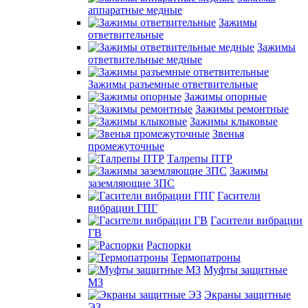
аппаратные медные
Зажимы
ответвительные
Зажимы
ответвительные медные
Зажимы разъемные ответвительные
Зажимы опорные
Зажимы ремонтные
Зажимы клыковые
Звенья
промежуточные
Талрепы ПТР
Зажимы
заземляющие 3ПС
Гасители
вибрации ГПГ
Гасители вибрации
ГВ
Распорки
Термопатроны
Муфты защитные
МЗ
Экраны защитные
ЭЗ