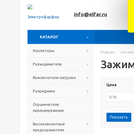
info@elfar.ru
КАТАЛОГ
Изоляторы
Главная
-
Катало
Зажим
Разъединители
Выключатели нагрузки
Цена
Разрядники
Ограничители
перенапряжения
Показать
Высоковольтные
предохранители