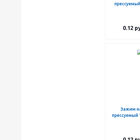
прессуемый
0.12
ру
Зажим н
прессуемый 
0.12
ру