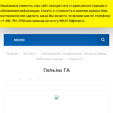
Уважаемые клиенты, наш сайт находится в стадии реконструкции и
обновления информации. Узнать о стоимости и наличии нужных Вам
материалов или cделать заказ Вы можете, позвонив нам по телефону
+7 495 781-07-00
+7-495-781-0700 или написав на почту 9954110@mail.ru
+7 495 995-41-10
МЕНЮ
Главная
-
Каталог
-
Наконечники, соединители, гильзы и сжимы
-
Кабельные гильзы
-
Гильзы ГА
Гильзы ГА