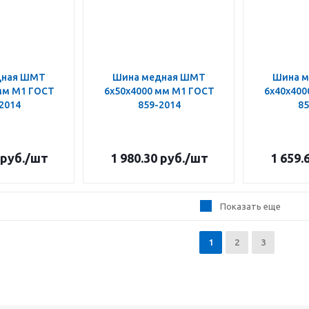
дная ШМТ
Шина медная ШМТ
Шина 
мм М1 ГОСТ
6х50х4000 мм М1 ГОСТ
6х40х400
2014
859-2014
85
руб.
/шт
1 980.30
руб.
/шт
1 659.
Показать еще
1
2
3