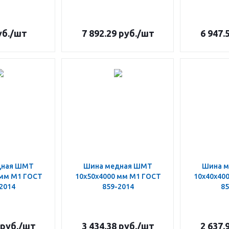
б.
/шт
7 892.29
руб.
/шт
6 947.
дная ШМТ
Шина медная ШМТ
Шина 
 мм М1 ГОСТ
10х50х4000 мм М1 ГОСТ
10х40х40
2014
859-2014
85
руб.
/шт
3 434.38
руб.
/шт
2 637.