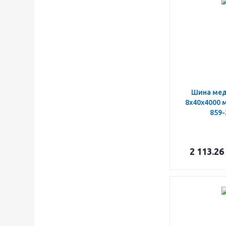
Шина ме
8х40х4000 
859-
2 113.26