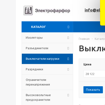
info@elfar
КАТАЛОГ
Изоляторы
Главная
-
Катало
Выклю
Разъединители
Выключатели нагрузки
Цена
Разрядники
Ограничители
перенапряжения
Показать
Высоковольтные
предохранители