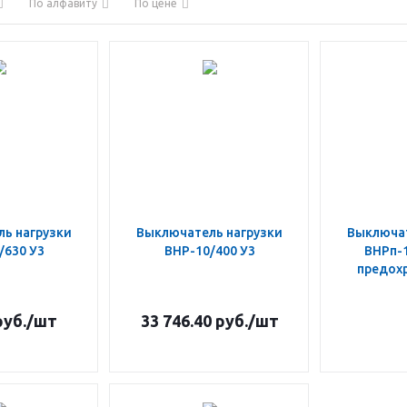
По алфавиту
По цене
ь нагрузки
Выключатель нагрузки
Выключат
/630 У3
ВНР-10/400 У3
ВНРп-1
предох
уб.
/шт
33 746.40
руб.
/шт