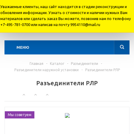
Уважаемые клиенты, наш сайт находится в стадии реконструкции и
обновления информации. Узнать о стоимости и наличии нужных Вам
материалов или cделать заказ Вы можете, позвонив нам по телефону
+7 495 781-07-00
+7-495-781-0700 или написав на почту 9954110@mail.ru
+7 495 995-41-10
МЕНЮ
Главная
-
Каталог
-
Разъединители
-
Разъединители наружной установки
-
Разъединители РЛР
Разъединители РЛР
Мы советуем