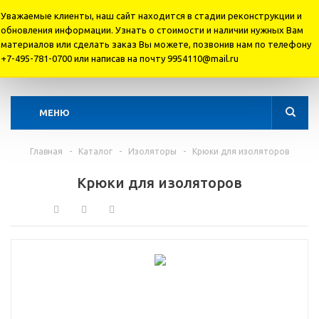
Уважаемые клиенты, наш сайт находится в стадии реконструкции и
обновления информации. Узнать о стоимости и наличии нужных Вам
материалов или cделать заказ Вы можете, позвонив нам по телефону
+7 495 781-07-00
+7-495-781-0700 или написав на почту 9954110@mail.ru
+7 495 995-41-10
МЕНЮ
Главная
-
Каталог
-
Изоляторы
-
Крюки для изоляторов
Крюки для изоляторов