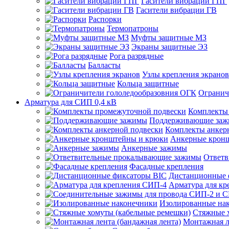
Гасители вибрации ГПГ
Гасители вибрации ГВ
Распорки
Термопатроны
Муфты защитные МЗ
Экраны защитные ЭЗ
Рога разрядные
Балласты
Узлы крепления экранов
Кольца защитные
Огранич
Арматура для СИП 0,4 кВ
Комплекты
Поддерживающие за
Комплекты анкер
Анкерные крон
Анкерные зажимы
Ответв
Фасадные крепления
Дистанционные 
Арматура для к
Изолированные на
Стяжные 
Монтажная л