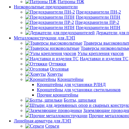
Патроны ПЖ
Низковольтные предохранители
Предохранители ПН-2
Предохранители ППН
Предохранители ПР-2
Предохранители НПН
Держатели для 
Металлоконструкции для ЛЭП
Траверсы высоковоль
Траверсы низковольтны
Узлы крепления укосов
Надставки и изделия ТС
Оттяжки
Оголовья
Хомуты
Кронштейны
Кронштейны для установки РЛНД
Кронштейны для установки светильников
Прочие кронштейны
Болты, шпильки
Заземляющие проводн
Прочие металлокон
Линейная арматура для ЛЭП
Серьги