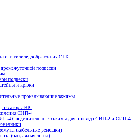
ители гололедообразовния ОГК
 промежуточной подвески
жимы
ной подвески
штейны и крюки
ительные прокалывающие зажимы
фиксаторы BIC
репления СИП-4
Соединительные зажимы для провода СИП-2 и СИП-4
конечники
хомуты (кабельные ремешки)
ента (бандажная лента)