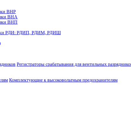
зки ВНР
узки ВНА
узки ВНП
ики РДИ: РДИП, РДИМ, РДИШ
)
Регистраторы срабатывания для вентильных разряднико
Комплектующие к высоковольтным предохранителям