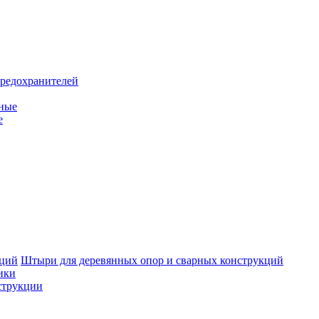
предохранителей
тные
е
Штыри для деревянных опор и сварных конструкций
ики
струкции