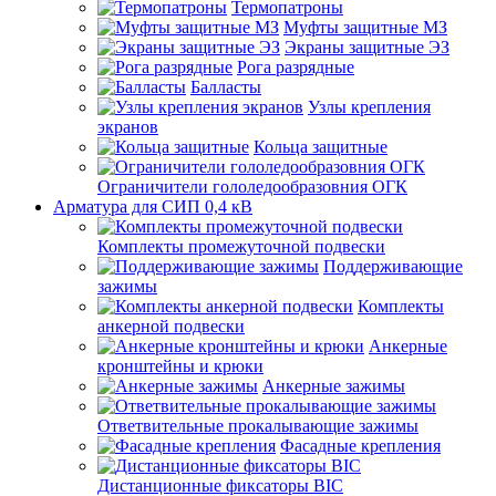
Термопатроны
Муфты защитные МЗ
Экраны защитные ЭЗ
Рога разрядные
Балласты
Узлы крепления
экранов
Кольца защитные
Ограничители гололедообразовния ОГК
Арматура для СИП 0,4 кВ
Комплекты промежуточной подвески
Поддерживающие
зажимы
Комплекты
анкерной подвески
Анкерные
кронштейны и крюки
Анкерные зажимы
Ответвительные прокалывающие зажимы
Фасадные крепления
Дистанционные фиксаторы BIC