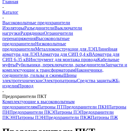
Главная
-
Каталог
-
Высоковольтные предохранители
Изоляторы
Разъединители
Выключатели
нагрузки
Разрядники
Ограничители
перенапряжения
Высоковольтные
предохранители
Низковольтные
предохранители
Металлоконструкции для ЛЭП
Линейная
арматура для ЛЭП
Арматура для СИП 0,4 кВ
Арматура для
СИП 6-35 кВ
Инструмент для монтажа провода
Кабельные
муфты
Рубильники, переключатели, разъединители
Запчасти и
комплектующие к трансформаторам
Наконечники,
соединители, гильзы и сжимы
Шины
электротехнические
Электропатроны
Средства защиты
ЖБ-
изделия
Провод
-
Предохранители ПКТ
Комплектующие к высоковольтным
предохранителям
Патроны ПТ
Предохранители ПКН
Патроны
ПН
Предохранители ПКЭ
Патроны ПЭ
Предохранители
ПКЭН
Патроны ПЭН
Предохранители ПКЖ
Патроны ПЖ