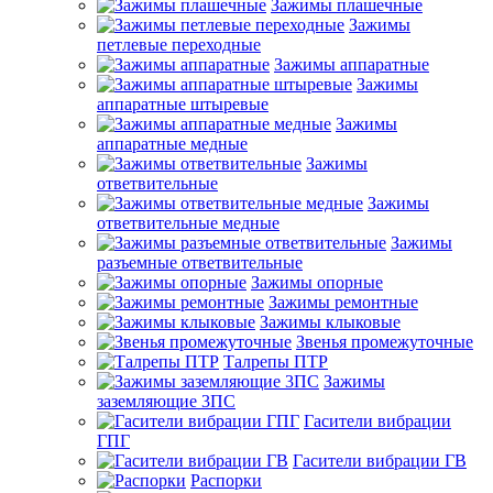
Зажимы плашечные
Зажимы
петлевые переходные
Зажимы аппаратные
Зажимы
аппаратные штыревые
Зажимы
аппаратные медные
Зажимы
ответвительные
Зажимы
ответвительные медные
Зажимы
разъемные ответвительные
Зажимы опорные
Зажимы ремонтные
Зажимы клыковые
Звенья промежуточные
Талрепы ПТР
Зажимы
заземляющие 3ПС
Гасители вибрации
ГПГ
Гасители вибрации ГВ
Распорки