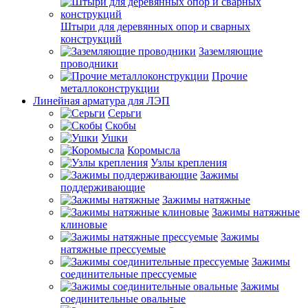
Штыри для деревянных опор и сварных
конструкций
Заземляющие
проводники
Прочие
металлоконструкции
Линейная арматура для ЛЭП
Серьги
Скобы
Ушки
Коромысла
Узлы крепления
Зажимы
поддерживающие
Зажимы натяжные
Зажимы натяжные
клиновые
Зажимы
натяжные прессуемые
Зажимы
соединительные прессуемые
Зажимы
соединительные овальные