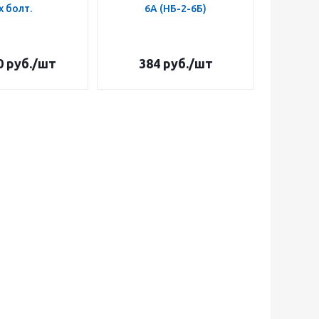
х болт.
6А (НБ-2-6Б)
0
руб.
/шт
384
руб.
/шт