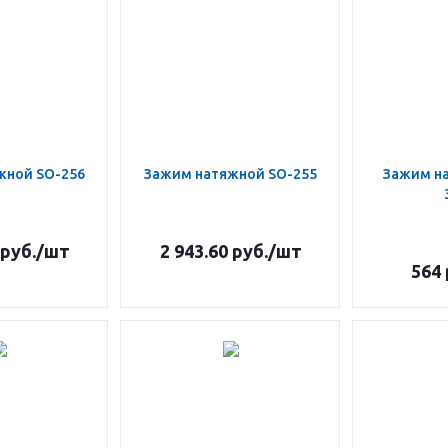
жной SO-256
Зажим натяжной SO-255
Зажим н
руб.
/шт
2 943.60
руб.
/шт
564