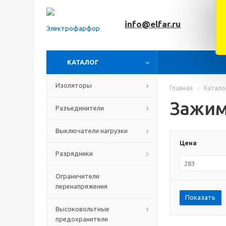
info@elfar.ru
КАТАЛОГ
Изоляторы
Главная
-
Катало
Зажим
Разъединители
Выключатели нагрузки
Цена
Разрядники
Ограничители
перенапряжения
Показать
Высоковольтные
предохранители