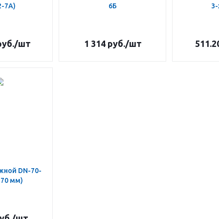
2-7А)
6Б
3-
уб.
/шт
1 314
руб.
/шт
511.2
жной DN-70-
-70 мм)
уб.
/шт