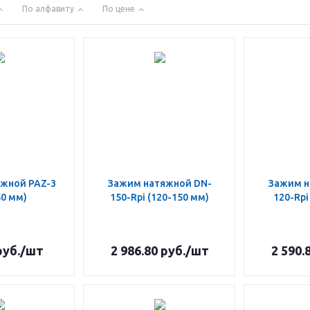
По алфавиту
По цене
жной PAZ-3
Зажим натяжной DN-
Зажим н
50 мм)
150-Rpi (120-150 мм)
120-Rpi
уб.
/шт
2 986.80
руб.
/шт
2 590.