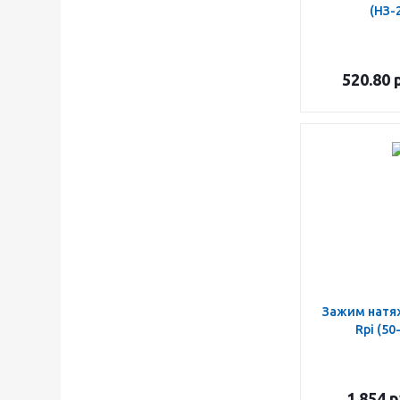
(НЗ-
520.80
р
Зажим натя
Rpi (50
1 854
р