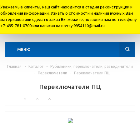
Уважаемые клиенты, наш сайт находится в стадии реконструкции и
обновления информации. Узнать о стоимости и наличии нужных Вам
материалов или cделать заказ Вы можете, позвонив нам по телефону
+7 495 781-07-00
+7-495-781-0700 или написав на почту 9954110@mail.ru
+7 495 995-41-10
МЕНЮ
Главная
-
Каталог
-
Рубильники, переключатели, разъединители
-
Переключатели
-
Переключатели ПЦ
Переключатели ПЦ