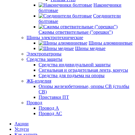
Наконечники
болтовые
Соединители
болтовые
Сжимы ответвительные ("орешки")
Шины электротехнические
Шины алюминиевые
Шины медные
Электропатроны
Средства защиты
Средства индивидуальной защиты
Сигнальная и оградительная лента, конусы
Средства для подъема на опоры
ЖБ-изделия
Опоры железобетонные, опоры СВ (столбы
СВ)
Приставки ПТ
Провод
Провод А
Провод АС
Акции
Услуги
Как купить