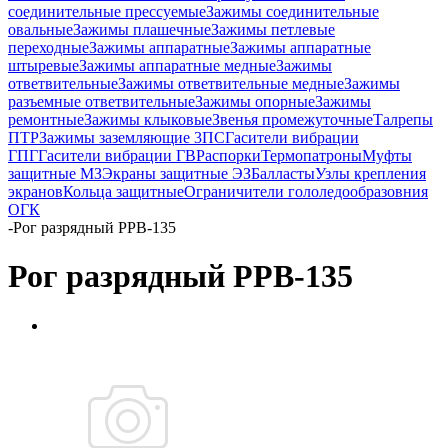
соединительные прессуемые
Зажимы соединительные
овальные
Зажимы плашечные
Зажимы петлевые
переходные
Зажимы аппаратные
Зажимы аппаратные
штыревые
Зажимы аппаратные медные
Зажимы
ответвительные
Зажимы ответвительные медные
Зажимы
разъемные ответвительные
Зажимы опорные
Зажимы
ремонтные
Зажимы клыковые
Звенья промежуточные
Талрепы
ПТР
Зажимы заземляющие 3ПС
Гасители вибрации
ГПГ
Гасители вибрации ГВ
Распорки
Термопатроны
Муфты
защитные МЗ
Экраны защитные ЭЗ
Балласты
Узлы крепления
экранов
Кольца защитные
Ограничители гололедообразовния
ОГК
-
Рог разрядный РРВ-135
Рог разрядный РРВ-135