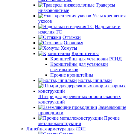
Траверсы
низковольтные
Узлы крепления
укосов
Надставки и
изделия ТС
Оттяжки
Оголовья
Хомуты
Кронштейны
Кронштейны для установки РЛНД
Кронштейны для установки
светильников
Прочие кронштейны
Болты, шпильки
Штыри для деревянных опор и сварных
конструкций
Заземляющие
проводники
Прочие
металлоконструкции
Линейная арматура для ЛЭП