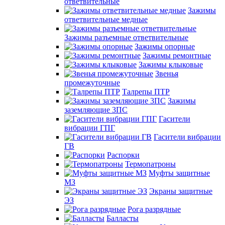
ответвительные
Зажимы
ответвительные медные
Зажимы разъемные ответвительные
Зажимы опорные
Зажимы ремонтные
Зажимы клыковые
Звенья
промежуточные
Талрепы ПТР
Зажимы
заземляющие 3ПС
Гасители
вибрации ГПГ
Гасители вибрации
ГВ
Распорки
Термопатроны
Муфты защитные
МЗ
Экраны защитные
ЭЗ
Рога разрядные
Балласты