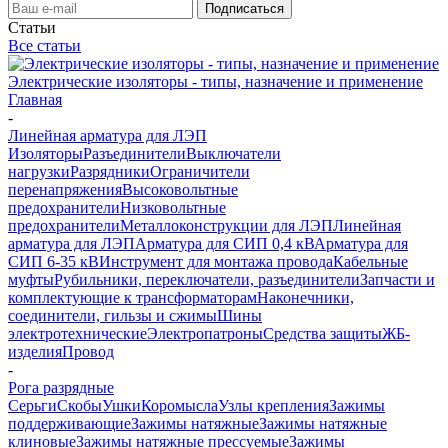
Статьи
Все статьи
Электрические изоляторы - типы, назначение и применение
Главная
-
Линейная арматура для ЛЭП
Изоляторы
Разъединители
Выключатели
нагрузки
Разрядники
Ограничители
перенапряжения
Высоковольтные
предохранители
Низковольтные
предохранители
Металлоконструкции для ЛЭП
Линейная
арматура для ЛЭП
Арматура для СИП 0,4 кВ
Арматура для
СИП 6-35 кВ
Инструмент для монтажа провода
Кабельные
муфты
Рубильники, переключатели, разъединители
Запчасти и
комплектующие к трансформаторам
Наконечники,
соединители, гильзы и сжимы
Шины
электротехнические
Электропатроны
Средства защиты
ЖБ-
изделия
Провод
-
Рога разрядные
Серьги
Скобы
Ушки
Коромысла
Узлы крепления
Зажимы
поддерживающие
Зажимы натяжные
Зажимы натяжные
клиновые
Зажимы натяжные прессуемые
Зажимы