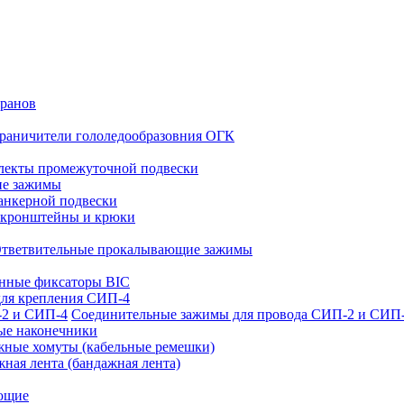
кранов
раничители гололедообразовния ОГК
лекты промежуточной подвески
е зажимы
анкерной подвески
кронштейны и крюки
тветвительные прокалывающие зажимы
нные фиксаторы BIC
для крепления СИП-4
Соединительные зажимы для провода СИП-2 и СИП
ые наконечники
жные хомуты (кабельные ремешки)
ная лента (бандажная лента)
ющие