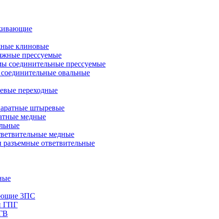
живающие
ные клиновые
яжные прессуемые
ы соединительные прессуемые
соединительные овальные
евые переходные
аратные штыревые
атные медные
льные
ветвительные медные
 разъемные ответвительные
ные
яющие 3ПС
и ГПГ
 ГВ