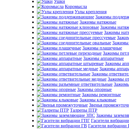
Ушки
Коромысла
Узлы крепления
Зажимы поддер
Зажимы натяжные
Зажимы натяж
Зажимы нат
Зажим
Зажимы 
Зажимы плашечные
Зажимы петл
Зажимы аппаратные
Зажимы апп
Зажимы аппар
Зажимы ответвите
Зажимы от
Зажимы
Зажимы опорные
Зажимы ремонтные
Зажимы клыковые
Звенья промежуточ
Талрепы ПТР
Зажимы заземл
Гасители вибраци
Гасители вибрации