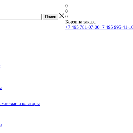
0
0
0
Корзина заказа
+7 495 781-07-00
+7 495 995-41-1
ы
ы
ржневые изоляторы
ы