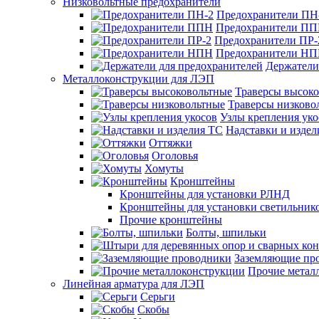
Низковольтные предохранители
Предохранители ПН
Предохранители П
Предохранители ПР-
Предохранители Н
Держатели
Металлоконструкции для ЛЭП
Траверсы высок
Траверсы низково
Узлы крепления уко
Надставки и издел
Оттяжки
Оголовья
Хомуты
Кронштейны
Кронштейны для установки РЛНД
Кронштейны для установки светильник
Прочие кронштейны
Болты, шпильки
Заземляющие пр
Прочие метал
Линейная арматура для ЛЭП
Серьги
Скобы