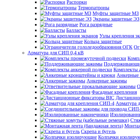
Распорки
Термопатроны
Муфты защитные МЗ
Экраны защитные ЭЗ
Рога разрядные
Балласты
Узлы крепления э
Кольца защитные
Ог
Арматура для СИП 0,4 кВ
Комп
Поддерживающи
Комплекты 
Анкерные 
Анкерные зажимы
О
Фасадные крепления
Дистанцио
Арматура 
Изолированн
Стя
Монтаж
Скрепа и бугель
Колпачки изолиру