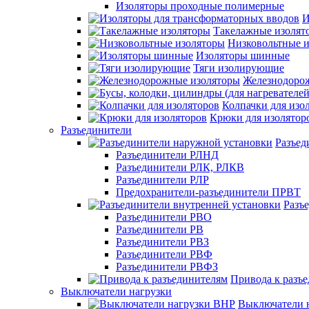
Изоляторы проходные полимерные
И
Такелажные изолят
Низковольтные 
Изоляторы шинные
Тяги изолирующие
Железнодоро
Колпачки для изо
Крюки для изолятор
Разъединители
Разъед
Разъединители РЛНД
Разъединители РЛК, РЛКВ
Разъединители РЛР
Предохранители-разъединители ПРВТ
Разъ
Разъединители РВО
Разъединители РВ
Разъединители РВЗ
Разъединители РВФ
Разъединители РВФЗ
Привода к разъ
Выключатели нагрузки
Выключатели 