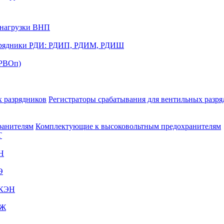
нагрузки ВНП
рядники РДИ: РДИП, РДИМ, РДИШ
(РВОп)
Регистраторы срабатывания для вентильных разр
Комплектующие к высоковольтным предохранителям
Т
Н
Э
ПКЭН
КЖ