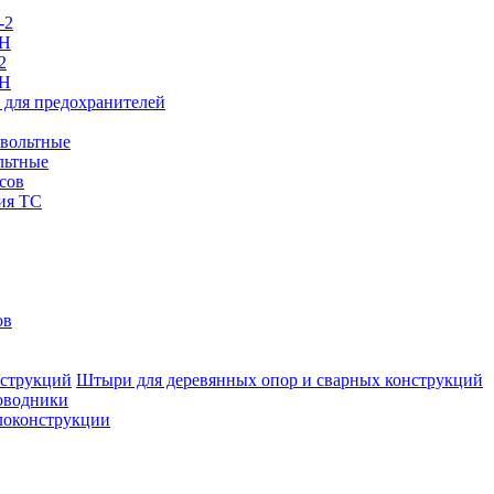
-2
ПН
2
ПН
 для предохранителей
овольтные
льтные
сов
ия ТС
ов
Штыри для деревянных опор и сварных конструкций
оводники
локонструкции