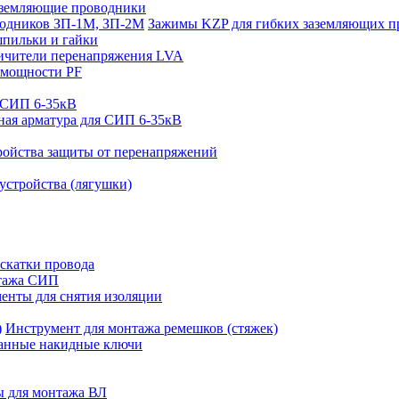
аземляющие проводники
Зажимы KZP для гибких заземляющих п
пильки и гайки
ичители перенапряжения LVA
 мощности PF
 СИП 6-35кВ
ая арматура для СИП 6-35кВ
ройства защиты от перенапряжений
устройства (лягушки)
аскатки провода
тажа СИП
енты для снятия изоляции
Инструмент для монтажа ремешков (стяжек)
анные накидные ключи
 для монтажа ВЛ