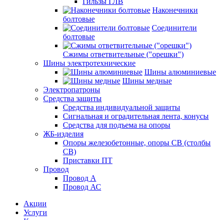
Гильзы ГЛВ
Наконечники
болтовые
Соединители
болтовые
Сжимы ответвительные ("орешки")
Шины электротехнические
Шины алюминиевые
Шины медные
Электропатроны
Средства защиты
Средства индивидуальной защиты
Сигнальная и оградительная лента, конусы
Средства для подъема на опоры
ЖБ-изделия
Опоры железобетонные, опоры СВ (столбы
СВ)
Приставки ПТ
Провод
Провод А
Провод АС
Акции
Услуги