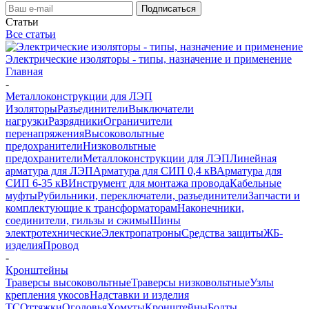
Статьи
Все статьи
Электрические изоляторы - типы, назначение и применение
Главная
-
Металлоконструкции для ЛЭП
Изоляторы
Разъединители
Выключатели
нагрузки
Разрядники
Ограничители
перенапряжения
Высоковольтные
предохранители
Низковольтные
предохранители
Металлоконструкции для ЛЭП
Линейная
арматура для ЛЭП
Арматура для СИП 0,4 кВ
Арматура для
СИП 6-35 кВ
Инструмент для монтажа провода
Кабельные
муфты
Рубильники, переключатели, разъединители
Запчасти и
комплектующие к трансформаторам
Наконечники,
соединители, гильзы и сжимы
Шины
электротехнические
Электропатроны
Средства защиты
ЖБ-
изделия
Провод
-
Кронштейны
Траверсы высоковольтные
Траверсы низковольтные
Узлы
крепления укосов
Надставки и изделия
ТС
Оттяжки
Оголовья
Хомуты
Кронштейны
Болты,