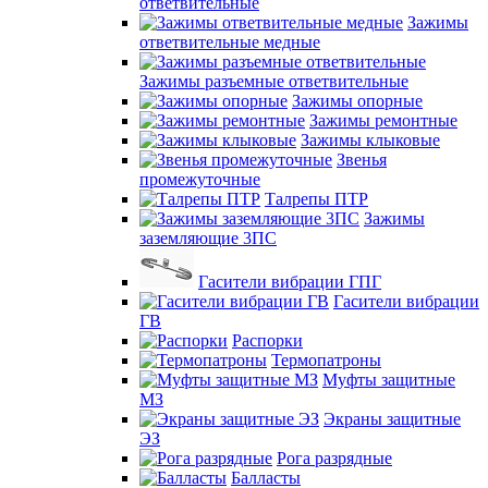
ответвительные
Зажимы
ответвительные медные
Зажимы разъемные ответвительные
Зажимы опорные
Зажимы ремонтные
Зажимы клыковые
Звенья
промежуточные
Талрепы ПТР
Зажимы
заземляющие 3ПС
Гасители вибрации ГПГ
Гасители вибрации
ГВ
Распорки
Термопатроны
Муфты защитные
МЗ
Экраны защитные
ЭЗ
Рога разрядные
Балласты