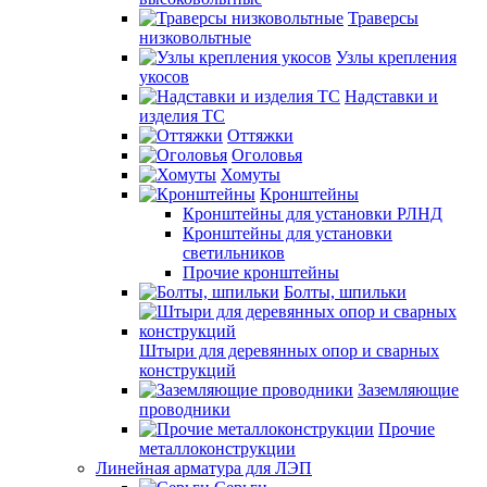
Траверсы
низковольтные
Узлы крепления
укосов
Надставки и
изделия ТС
Оттяжки
Оголовья
Хомуты
Кронштейны
Кронштейны для установки РЛНД
Кронштейны для установки
светильников
Прочие кронштейны
Болты, шпильки
Штыри для деревянных опор и сварных
конструкций
Заземляющие
проводники
Прочие
металлоконструкции
Линейная арматура для ЛЭП