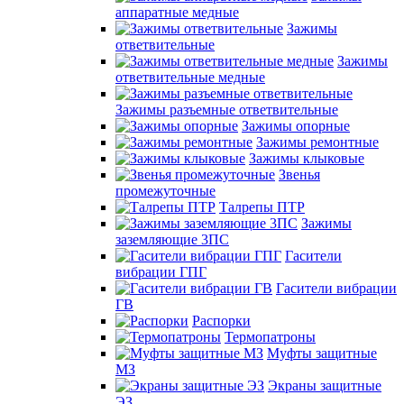
аппаратные медные
Зажимы
ответвительные
Зажимы
ответвительные медные
Зажимы разъемные ответвительные
Зажимы опорные
Зажимы ремонтные
Зажимы клыковые
Звенья
промежуточные
Талрепы ПТР
Зажимы
заземляющие 3ПС
Гасители
вибрации ГПГ
Гасители вибрации
ГВ
Распорки
Термопатроны
Муфты защитные
МЗ
Экраны защитные
ЭЗ