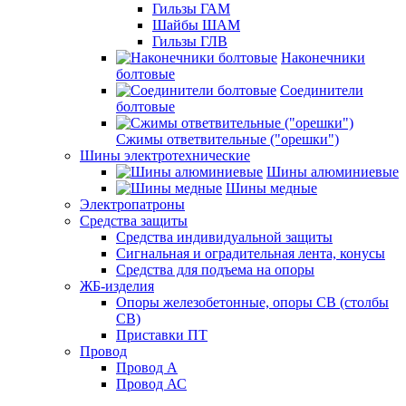
Гильзы ГАМ
Шайбы ШАМ
Гильзы ГЛВ
Наконечники
болтовые
Соединители
болтовые
Сжимы ответвительные ("орешки")
Шины электротехнические
Шины алюминиевые
Шины медные
Электропатроны
Средства защиты
Средства индивидуальной защиты
Сигнальная и оградительная лента, конусы
Средства для подъема на опоры
ЖБ-изделия
Опоры железобетонные, опоры СВ (столбы
СВ)
Приставки ПТ
Провод
Провод А
Провод АС