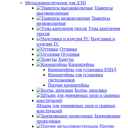
Металлоконструкции для ЛЭП
Траверсы
высоковольтные
Траверсы
низковольтные
Узлы крепления
укосов
Надставки и
изделия ТС
Оттяжки
Оголовья
Хомуты
Кронштейны
Кронштейны для установки РЛНД
Кронштейны для установки
светильников
Прочие кронштейны
Болты, шпильки
Штыри для деревянных опор и сварных
конструкций
Заземляющие
проводники
Прочие