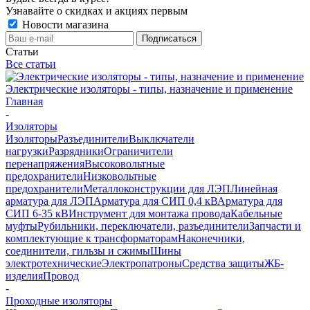
Узнавайте о скидках и акциях первым
Новости магазина
Статьи
Все статьи
Электрические изоляторы - типы, назначение и применение
Главная
-
Изоляторы
Изоляторы
Разъединители
Выключатели
нагрузки
Разрядники
Ограничители
перенапряжения
Высоковольтные
предохранители
Низковольтные
предохранители
Металлоконструкции для ЛЭП
Линейная
арматура для ЛЭП
Арматура для СИП 0,4 кВ
Арматура для
СИП 6-35 кВ
Инструмент для монтажа провода
Кабельные
муфты
Рубильники, переключатели, разъединители
Запчасти и
комплектующие к трансформаторам
Наконечники,
соединители, гильзы и сжимы
Шины
электротехнические
Электропатроны
Средства защиты
ЖБ-
изделия
Провод
-
Проходные изоляторы