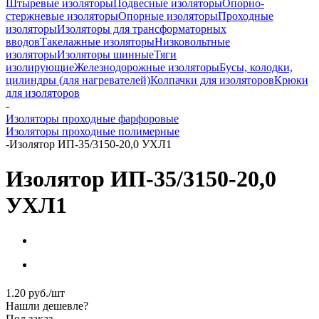
Штыревые изоляторы
Подвесные изоляторы
Опорно-
стержневые изоляторы
Опорные изоляторы
Проходные
изоляторы
Изоляторы для трансформаторных
вводов
Такелажные изоляторы
Низковольтные
изоляторы
Изоляторы шинные
Тяги
изолирующие
Железнодорожные изоляторы
Бусы, колодки,
цилиндры (для нагревателей)
Колпачки для изоляторов
Крюки
для изоляторов
-
Изоляторы проходные фарфоровые
Изоляторы проходные полимерные
-
Изолятор ИП-35/3150-20,0 УХЛ1
Изолятор ИП-35/3150-20,0
УХЛ1
1.20
руб.
/шт
Нашли дешевле?
Под заказ